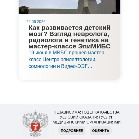
22.06.2026
Как развивается детский
мозг? Взгляд невролога,
радиолога и генетика на
мастер-классе ЭпиМИБС
19 июня в МИБС прошел мастер-
класс Центра эпилептологии,
сомнологии и Видео-ЭЭГ
мониторинга «Развитие мозга
ребенка глазами невролога,
радиолога, генетика. Взгляд на
диагностику и лечение». Это
первый из цикла девяти мастер-
классов ЭпиМИБС «Комплексный
НЕЗАВИСИМАЯ ОЦЕНКА КАЧЕСТВА
подход к диагностике и лечению
УСЛОВИЙ ОКАЗАНИЯ УСЛУГ
эпилепсии у детей и взрослых».
МЕДИЦИНСКИМИ ОРГАНИЗАЦИЯМИ
ПОДРОБНЕЕ
ОЦЕНИТЬ