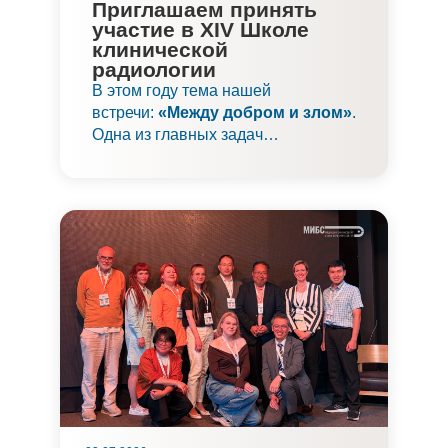
Приглашаем принять
участие в XIV Школе
клинической
радиологии
В этом году тема нашей
встречи:
«Между добром и злом»
.
Одна из главных задач
современной лучевой диагностики
в онкологии:
поиск границы
между доброкачественными и
злокачественными
изменениями
.