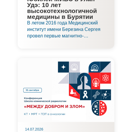
Удэ: 10 лет
высокотехнологичной
медицины в Бурятии
В летом 2016 года Медицинский
институт имени Березина Сергея
провел первые магнитно-
резонансные исследования в
Улан-Удэ. В этом году центр
торжественно отпраздновал свой
юбилей и подвел итоги
деятельности за 10 лет. Сегодня
МИБС в Улан-Удэ — один из
наиболее востребованных
медицинских центров в регионе.
14.07.2026