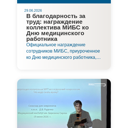
29.06.2026
В благодарность за
труд: награждение
коллектива МИБС ко
Дню медицинского
работника
Официальное награждение
сотрудников МИБС, приуроченное
ко Дню медицинского работника,
прошло 27 июня в конференц-зале
нового Онкологического корпуса
клиники. Благодарность трудовому
коллективу выразило не только
руководство, но и
государственные и
профессиональные организации.