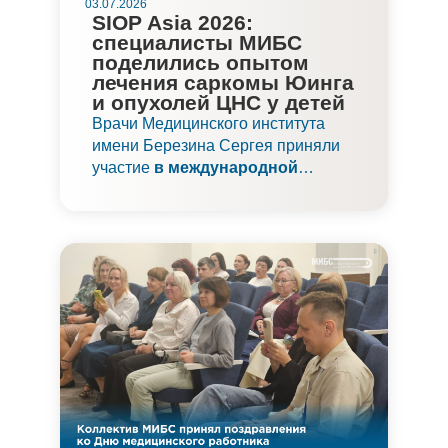
03.07.2026
SIOP Asia 2026:
специалисты МИБС
поделились опытом
лечения саркомы Юинга
и опухолей ЦНС у детей
Врачи Медицинского института
имени Березина Сергея приняли
участие
в международной
конференции SIOP Asia 2026
.
Мероприятие прошло в столице
Монголии — городе Улан-Баторе.