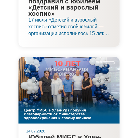
поздравил с юбилеем
«Детский и взрослый
хоспис»
17 июля «Детский и взрослый
хоспис» отметил свой юбилей —
организации исполнилось 15 лет.
Поздравить хоспис и его
подопечных приехали и партнеры
учреждения, в том числе
заместитель главного врача по
организации помощи детям
Медицинского института имени
Березина Сергея (МИБС)
Александров Сергей
Владимирович.
14.07.2026
Юбилей МИБС в Улан-